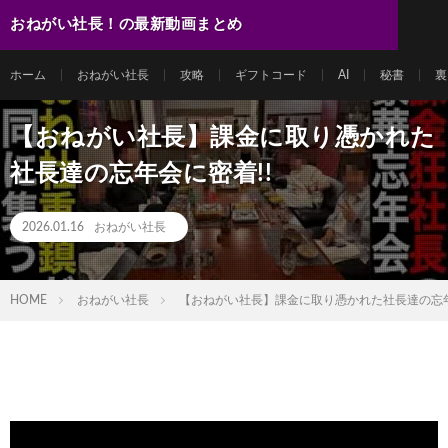
おねがい社長！の最新動画まとめ
ホーム
おねがい社長
攻略
ギフトコード
AI
秘書
裏
【おねがい社長】課金に取り憑かれた
社長達の忘年会に密着!!
2026.01.16
おねがい社長
HOME
おねがい社長
【おねがい社長】課金に取り憑かれた社長達の忘年