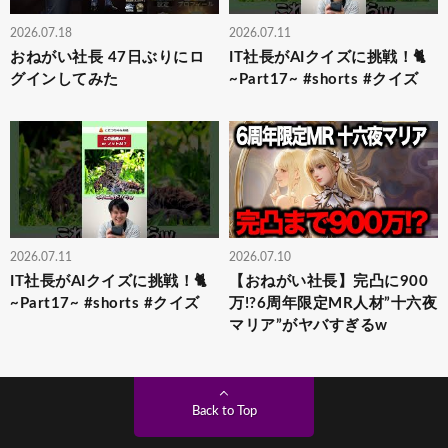
2026.07.18
2026.07.11
おねがい社長 47日ぶりにロ
IT社長がAIクイズに挑戦！🐈
グインしてみた
~Part17~ #shorts #クイズ
2026.07.11
2026.07.10
IT社長がAIクイズに挑戦！🐈
【おねがい社長】完凸に900
~Part17~ #shorts #クイズ
万!?6周年限定MR人材”十六夜
マリア”がヤバすぎるw
Back to Top