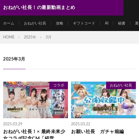
おねがい社長！の最新動画まとめ
ホーム
おねがい社長
攻略
ギフトコード
AI
秘書
裏
HOME
2025年
3月
2025年3月
コラボ
おねがい社長
2025.03.29
2025.03.22
おねがい社長！× 最終未来少
お願い社長 ガチャ箱編
女コラボ記念CM「経営