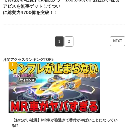
【おねがい社長】LR名品アク
2025/03/03 おねがい社長
アビスを無事ゲットしてつい
に総実力4700億を突破！！
NEXT
1
2
月間アクセスランキングTOP5
【おねがい社長】MR車が強過ぎて番付がやばいことになってい
る!?