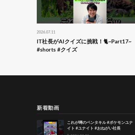
2026.07.11
IT社長がAIクイズに挑戦！🐈~Part17~
#shorts #クイズ
新着動画
これが噂のペンタキル #ポケモンユナ
イト #ユナイト #おねがい社長