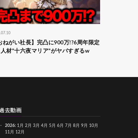
.07.10
おねがい社長】完凸に900万!?6周年限定
R人材”十六夜マリア”がヤバすぎるw
過去動画
2026
:
1月
2月
3月
4月
5月
6月
7月
8月
9月
10月
11月
12月