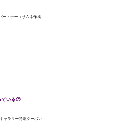
ビジネスパートナー（サムネ作成
ている🥺
プギャラリー特別クーポン