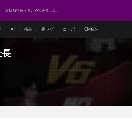
ゲーム動画を色々まとめてみました。
ド
AI
秘書
裏ワザ
コラボ
CM広告
社長