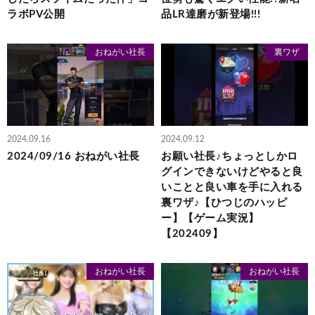
ラボPV公開
品LR達磨が新登場!!!
おねがい社長
裏ワザ
2024.09.16
2024.09.12
2024/09/16 おねがい社長
お願い社長♪ちょっとしかロ
グインできないけどやると良
いことと良い車を手に入れる
裏ワザ♪【ひつじのハッピ
ー】【ゲーム実況】
【202409】
おねがい社長
おねがい社長