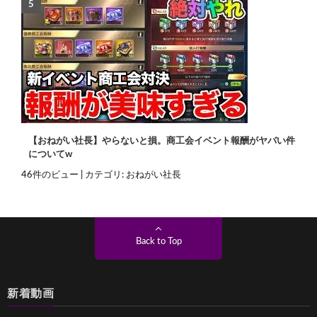
【おねがい社長】やらないと損。商工会イベント報酬がヤバい件
についてw
46件のビュー
|
カテゴリ:
おねがい社長
Back to Top
新着動画