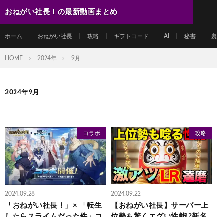
おねがい社長！の最新動画まとめ
ホーム
おねがい社長
攻略
ギフトコード
AI
秘書
裏
HOME
2024年
9月
2024年9月
コラボ
攻略
2024.09.28
2024.09.22
「おねがい社長！」× 「転生
【おねがい社長】サーバー上
したらスライムだった件」コ
位勢も驚くエグい性能!?新名