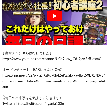
↓実写チャンネル移行しました↓
https://www.youtube.com/channel/UCq7-kw_-GdJ9jeASl5UosmQ
オープンチャット「BARにゃん汰(公式)」
https://line.me/ti/g2/w7tZhXsKd70h4ZePtgGkyPayfEvt5Xl7XvNXyg?
utm_source=invitation&utm_medium=link_copy&utm_campaign=def
ault
👇毎日の出来事をを気ままに呟きます♪
Twitter：https://twitter.com/nyanta1006