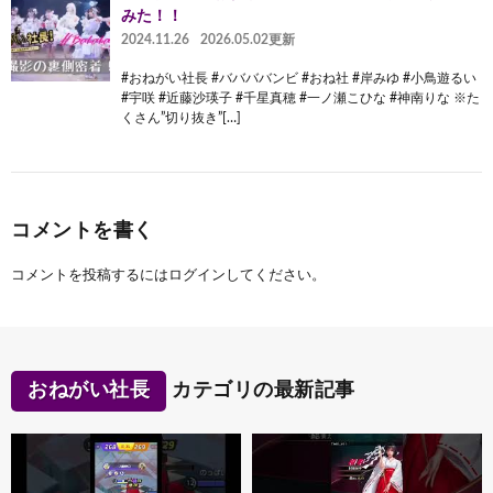
みた！！
2024.11.26
2026.05.02更新
#おねがい社長 #ババババンビ #おね社 #岸みゆ #小鳥遊るい
#宇咲 #近藤沙瑛子 #千星真穂 #一ノ瀬こひな #神南りな ※た
くさん”切り抜き”[…]
コメントを書く
コメントを投稿するには
ログイン
してください。
おねがい社長
カテゴリの最新記事