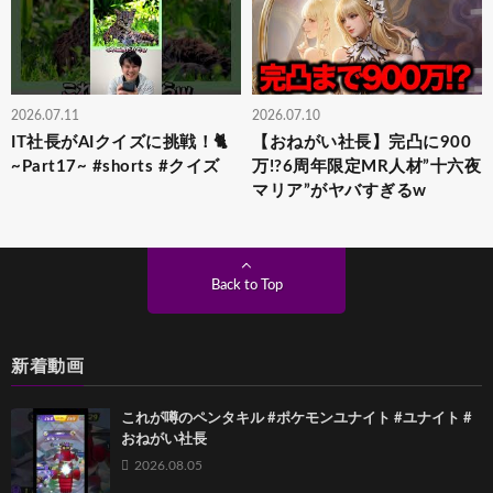
2026.07.11
2026.07.10
IT社長がAIクイズに挑戦！🐈
【おねがい社長】完凸に900
~Part17~ #shorts #クイズ
万!?6周年限定MR人材”十六夜
マリア”がヤバすぎるw
Back to Top
新着動画
これが噂のペンタキル #ポケモンユナイト #ユナイト #
おねがい社長
2026.08.05