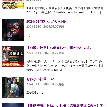
⬇︎今回お邪魔した飲食店さん⬇︎ 肉美：東京都新宿区歌舞伎町
2-19-7 新田中ビル1F 1insutaburamu Instagram：nikubi[…]
2024/11/30 おねがい社長
2024.11.30
2026.05.02更新
[…]
【お願い社長】お伝えしたい事があります。
2024.03.14
2026.04.29更新
お願い社長(＞人＜;) ※【お得に課金するなら↓】 アップギャ
ラリー特別クーポン付き オールマイティー専用コードこれを
通すと 常時20%還元! htt[…]
おねがい社長！ Ad
2024.01.15
2026.04.29更新
20240114[…]
【裏側密着】おねがい社長！の撮影現場に潜入して