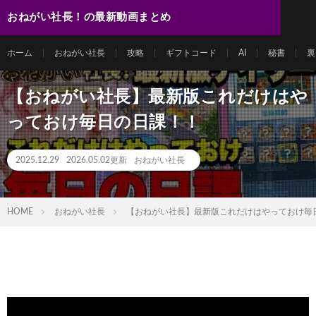
おねがい社長！の最新動画まとめ
ホーム
おねがい社長
攻略
ギフトコード
AI
秘書
裏
【おねがい社長】最新版これだけはや
っておけ毎日の日課！！
2025.12.29
2026.05.02更新
おねがい社長
HOME
おねがい社長
【おねがい社長】最新版これだけはやっておけ毎