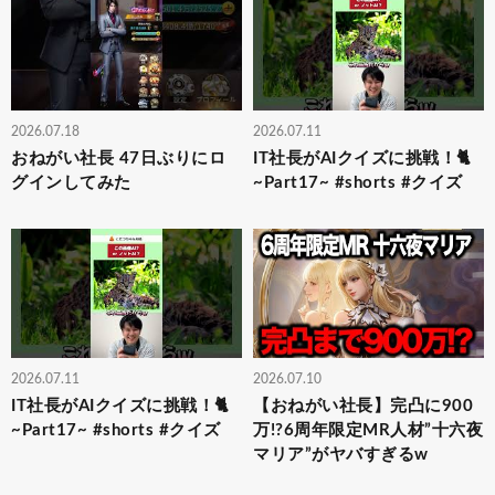
2026.07.18
2026.07.11
おねがい社長 47日ぶりにロ
IT社長がAIクイズに挑戦！🐈
グインしてみた
~Part17~ #shorts #クイズ
2026.07.11
2026.07.10
IT社長がAIクイズに挑戦！🐈
【おねがい社長】完凸に900
~Part17~ #shorts #クイズ
万!?6周年限定MR人材”十六夜
マリア”がヤバすぎるw