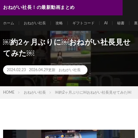
おねがい社長！の最新動画まとめ
ホーム
おねがい社長
攻略
ギフトコード
AI
秘書
裏
￼約2ヶ月ぶりに￼おねがい社長見せ
てみた￼
2024.02.23
2026.04.29更新
おねがい社長
HOME
おねがい社長
￼約2ヶ月ぶりに￼おねがい社長見せてみた￼