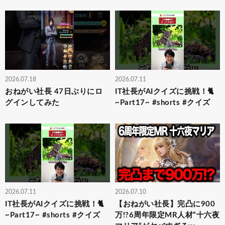
2026.07.18
2026.07.11
おねがい社長 47日ぶりにロ
IT社長がAIクイズに挑戦！🐈
グインしてみた
~Part17~ #shorts #クイズ
2026.07.11
2026.07.10
IT社長がAIクイズに挑戦！🐈
【おねがい社長】完凸に900
~Part17~ #shorts #クイズ
万!?6周年限定MR人材”十六夜