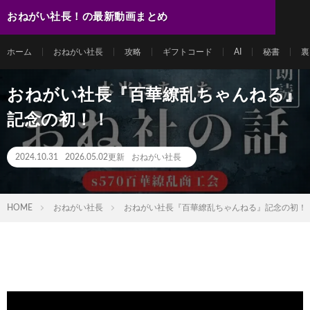
おねがい社長！の最新動画まとめ
ホーム
おねがい社長
攻略
ギフトコード
AI
秘書
裏
おねがい社長『百華繚乱ちゃんねる』
記念の初！！
2024.10.31
2026.05.02更新
おねがい社長
HOME
おねがい社長
おねがい社長『百華繚乱ちゃんねる』記念の初！