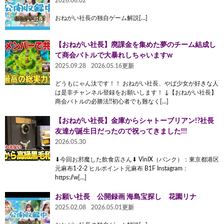
2026.06.02
おねがい社長の独自ゲーム解説[…]
【おねがい社長】廃課金を集めた夢のチーム結成し
て商会バトルで大暴れしちゃいますw
2025.09.28
2026.05.16更新
どうもにゃん汰です！！ おねがい社長、やば少女が好きな人
は是非チャンネル登録をお願いします！ ↓【おねがい社長】
商会バトルの必勝法!!初心者でも難なく[…]
【おねがい社長】金庫からシャトーブリアン!?社長
友達が誕生日だったので祝ってきました!!!
2026.05.30
⬇︎今回お邪魔した飲食店さん⬇︎ VinIX（バンク）：東京都港区
元麻布1-2-2 ヒルポイント元麻布 B1F Instagram：
https://w[…]
お願い社長 公開録画 海島宝探し 花園リナ
2025.02.08
2026.05.01更新