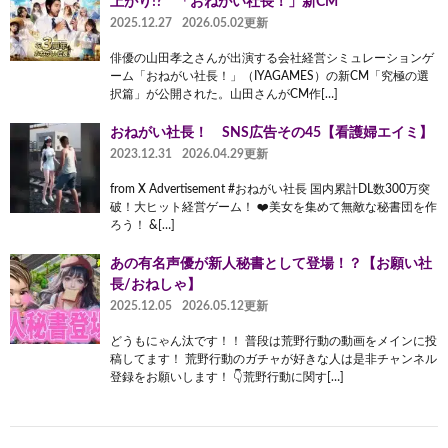
上がり!? 「おねがい社長！」新CM
2025.12.27
2026.05.02更新
俳優の山田孝之さんが出演する会社経営シミュレーションゲ
ーム「おねがい社長！」（IYAGAMES）の新CM「究極の選
択篇」が公開された。山田さんがCM作[…]
おねがい社長！ SNS広告その45【看護婦エイミ】
2023.12.31
2026.04.29更新
from X Advertisement #おねがい社長 国内累計DL数300万突
破！大ヒット経営ゲーム！ ❤️美女を集めて無敵な秘書団を作
ろう！ &[…]
あの有名声優が新人秘書として登場！？【お願い社
長/おねしゃ】
2025.12.05
2026.05.12更新
どうもにゃん汰です！！ 普段は荒野行動の動画をメインに投
稿してます！ 荒野行動のガチャが好きな人は是非チャンネル
登録をお願いします！ 👇荒野行動に関す[…]