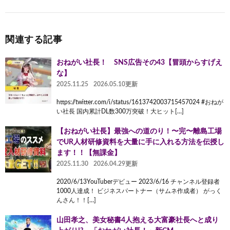
関連する記事
おねがい社長！ SNS広告その43【冒頭からすげえ
な】
2025.11.25
2026.05.10更新
https://twitter.com/i/status/1613742003715457024 #おねが
い社長 国内累計DL数300万突破！大ヒット[…]
【おねがい社長】最強への道のり！〜完〜離島工場
でUR人材研修資料を大量に手に入れる方法を伝授し
ます！！【無課金】
2025.11.30
2026.04.29更新
2020/6/13YouTuberデビュー 2023/6/16 チャンネル登録者
1000人達成！ ビジネスパートナー（サムネ作成者） がっく
んさん！！[…]
山田孝之、美⼥秘書4人抱える⼤富豪社⻑へと成り