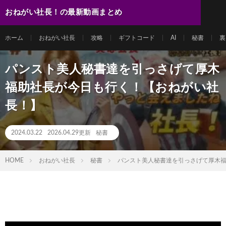
おねがい社長！の最新動画まとめ
ホーム
おねがい社長
攻略
ギフトコード
AI
秘書
裏
パンスト美人秘書達を引っさげて厚木
福助社長が今日も行く！【おねがい社
長！】
2024.03.22
2026.04.29更新
秘書
HOME
おねがい社長
秘書
パンスト美人秘書達を引っさげて厚木