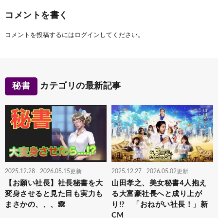
コメントを書く
コメントを投稿するには
ログイン
してください。
秘書
カテゴリの最新記事
2025.12.28
2026.05.15更新
2025.12.27
2026.05.02更新
【お願い社長】社長秘書を大
山田孝之、美⼥秘書4人抱え
変身させると見た目も実力も
る⼤富豪社⻑へと成り上が
まさかの、、、🙈
り!? 「おねがい社長！」新
CM