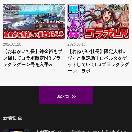
2026.03.20
2026.03.18
【おねがい社長】錬金術をブ
【おねがい社長】限定人材レ
ン回してコラボ限定MRブラ
ヴィと限定助手ロベルタをゲ
ックラグーン号を入手w
ットしていく!!!#ブラックラグ
ーンコラボ
Back to Top
新着動画