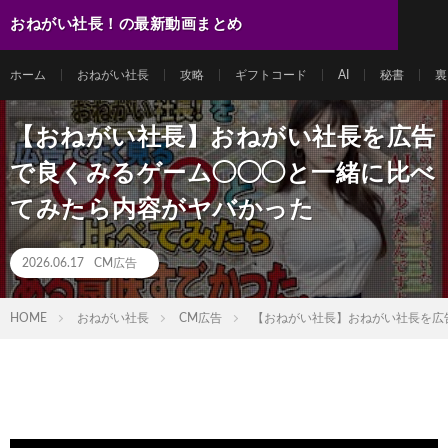
おねがい社長！の最新動画まとめ
ホーム
おねがい社長
攻略
ギフトコード
AI
秘書
裏
【おねがい社長】おねがい社長を広告
で良くみるゲーム◯◯◯と一緒に比べ
てみたら内容がヤバかった
2026.06.17
CM広告
HOME
おねがい社長
CM広告
【おねがい社長】おねがい社長を広