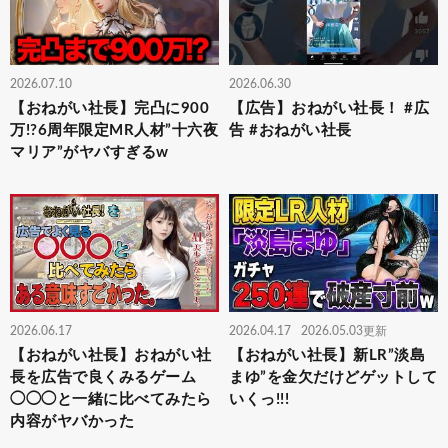
2026.07.10
2026.06.30
【おねがい社長】完凸に900
【広告】おねがい社長！ #広
万!?6周年限定MR人材”十六夜
告 #おねがい社長
マリア”がヤバすぎるw
2026.06.17
2026.04.17
2026.05.03更新
【おねがい社長】おねがい社
【おねがい社長】新LR”淡島
長を広告で良くみるゲーム
まゆ”を金欠だけどゲットして
◯◯◯と一緒に比べてみたら
いくっ!!!
内容がヤバかった