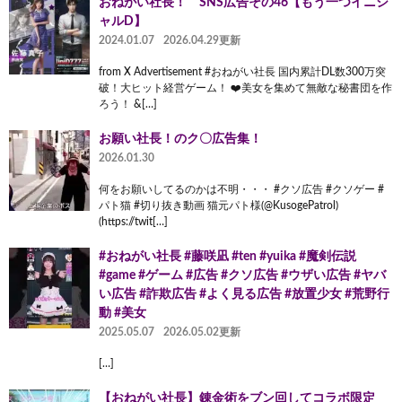
おねがい社長！ SNS広告その46【もう一つイニシ
ャルD】
2024.01.07
2026.04.29更新
from X Advertisement #おねがい社長 国内累計DL数300万突
破！大ヒット経営ゲーム！ ❤️美女を集めて無敵な秘書団を作
ろう！ &[…]
お願い社長！のク〇広告集！
2026.01.30
何をお願いしてるのかは不明・・・ #クソ広告 #クソゲー #
パト猫 #切り抜き動画 猫元パト様(@KusogePatrol)
(https://twit[…]
#おねがい社長 #藤咲凪 #ten #yuika #魔剣伝説
#game #ゲーム #広告 #クソ広告 #ウザい広告 #ヤバ
い広告 #詐欺広告 #よく見る広告 #放置少女 #荒野行
動 #美女
2025.05.07
2026.05.02更新
[…]
【おねがい社長】錬金術をブン回してコラボ限定