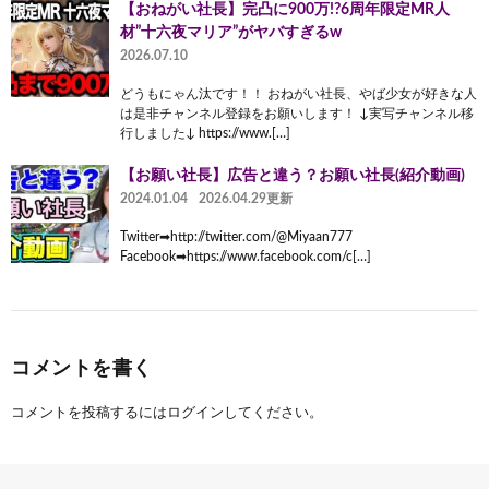
【おねがい社長】完凸に900万!?6周年限定MR人
材”十六夜マリア”がヤバすぎるw
2026.07.10
どうもにゃん汰です！！ おねがい社長、やば少女が好きな人
は是非チャンネル登録をお願いします！ ↓実写チャンネル移
行しました↓ https://www.[…]
【お願い社長】広告と違う？お願い社長(紹介動画)
2024.01.04
2026.04.29更新
Twitter➡︎http://twitter.com/@Miyaan777
Facebook➡︎https://www.facebook.com/c[…]
コメントを書く
コメントを投稿するには
ログイン
してください。