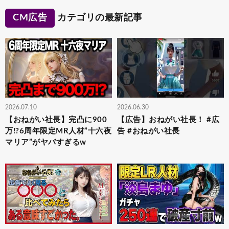
CM広告
カテゴリの最新記事
2026.07.10
2026.06.30
【おねがい社長】完凸に900
【広告】おねがい社長！ #広
万!?6周年限定MR人材”十六夜
告 #おねがい社長
マリア”がヤバすぎるw