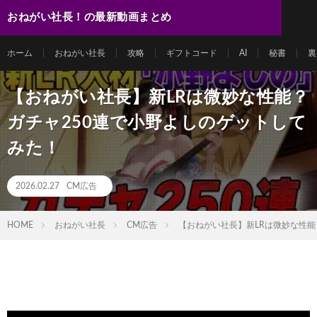
おねがい社長！の最新動画まとめ
ホーム
おねがい社長
攻略
ギフトコード
AI
秘書
裏
【おねがい社長】新LRは微妙な性能？
ガチャ250連で小野よしのゲットして
みた！
2026.02.27
CM広告
HOME
おねがい社長
CM広告
【おねがい社長】新LRは微妙な性能