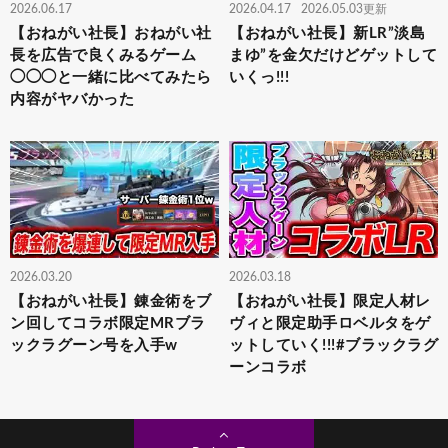
2026.06.17
2026.04.17
2026.05.03更新
【おねがい社長】おねがい社
【おねがい社長】新LR”淡島
長を広告で良くみるゲーム
まゆ”を金欠だけどゲットして
◯◯◯と一緒に比べてみたら
いくっ!!!
内容がヤバかった
2026.03.20
2026.03.18
【おねがい社長】錬金術をブ
【おねがい社長】限定人材レ
ン回してコラボ限定MRブラ
ヴィと限定助手ロベルタをゲ
ックラグーン号を入手w
ットしていく!!!#ブラックラグ
ーンコラボ