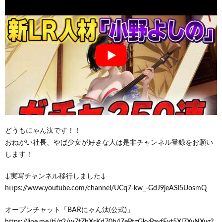
どうもにゃん汰です！！
おねがい社長、やば少女が好きな人は是非チャンネル登録をお願い
します！
↓実写チャンネル移行しました↓
https://www.youtube.com/channel/UCq7-kw_-GdJ9jeASl5UosmQ
オープンチャット「BARにゃん汰(公式)」
https://line.me/ti/g2/w7tZhXsKd70h4ZePtgGkyPayfEvt5Xl7XvNXyg?