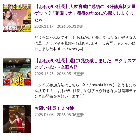
【おねがい社長】人材育成に必須のLR研修資料大量
ゲット!?「花園リナ」獲得のために穴掘りしまくっ
たw
2025.11.17
2026.05.01更新
どうもにゃん汰です！！ おねがい社長、やば少女が好きな人
は是非チャンネル登録をお願いします！ ↓実写チャンネル移
行しました↓ https://www.[…]
【おねがい社長】遂に1兆突破しました…!!!クリスマ
スプレゼント企画も!?
2025.12.25
2026.05.15更新
【クイズ参加方法はこちら→X：/ nyanta1006 】 どうもにゃ
ん汰です！！ おねがい社長、やば少女が好きな人は是非チャ
ンネル登録をお願いします[…]
お願い社長！ＣＭ㉞
2025.05.03
2026.05.06更新
[…]