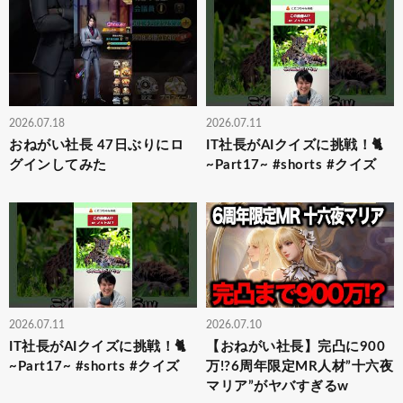
2026.07.18
2026.07.11
おねがい社長 47日ぶりにロ
IT社長がAIクイズに挑戦！🐈
グインしてみた
~Part17~ #shorts #クイズ
2026.07.11
2026.07.10
IT社長がAIクイズに挑戦！🐈
【おねがい社長】完凸に900
~Part17~ #shorts #クイズ
万!?6周年限定MR人材”十六夜
マリア”がヤバすぎるw