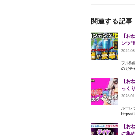
関連する記事
【お
ンツ”
2024.08
フル動
のガチ
【お
っく
2026.01
ルーレ
https://
【おね
に集め