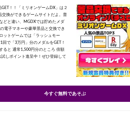
品GET！！「ミリオンゲームDX」は２
景品交換ができるゲームサイトだよ。普
などと違い、MGDXでは貯めたメダ
h」等の電子マネーや豪華景品と交換でき
ロットゲームでは「ラッシュモー
1回で「3万円」分のメダルをGET！
ると 通常1,500円分のところ 倍額
」お試しポイント進呈中！ぜひ登録して
今すぐ無料であそぶ