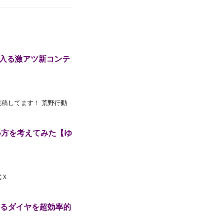
に入る激アツ新コンテ
投稿してます！ 荒野行動
い方を考えてみた【ゆ
式Ｘ
えるダイヤを超効率的