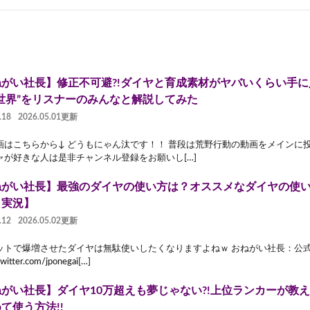
ねがい社長】修正不可避?!ダイヤと育成素材がヤバいくらい手
世界”をリスナーのみんなと解説してみた
.18
2026.05.01更新
画はこちらから↓ どうもにゃん汰です！！ 普段は荒野行動の動画をメインに
ャが好きな人は是非チャンネル登録をお願いし[…]
ねがい社長】最強のダイヤの使い方は？オススメなダイヤの使
り実況】
.12
2026.05.02更新
ットで爆増させたダイヤは無駄使いしたくなりますよねｗ おねがい社長：公
twitter.com/jponegai[…]
がい社長】ダイヤ10万超えも夢じゃない?!上位ランカーが教
て使う方法!!