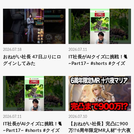
2026.07.18
2026.07.11
おねがい社長 47日ぶりにロ
IT社長がAIクイズに挑戦！🐈
グインしてみた
~Part17~ #shorts #クイズ
2026.07.11
2026.07.10
IT社長がAIクイズに挑戦！🐈
【おねがい社長】完凸に900
~Part17~ #shorts #クイズ
万!?6周年限定MR人材”十六夜