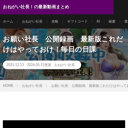
おねがい社長！の最新動画まとめ
ホーム
おねがい社長
攻略
ギフトコード
AI
秘書
裏
お願い社長 公開録画 最新版これだ
けはやっておけ！毎日の日課
2025.12.13
2026.05.15更新
おねがい社長
HOME
おねがい社長
お願い社長 公開録画 最新版これだけはやって