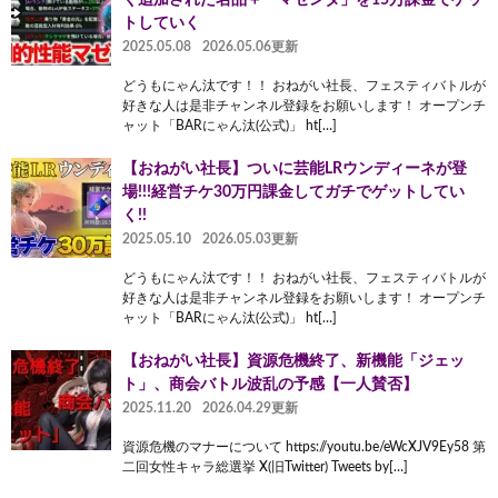
トしていく
2025.05.08
2026.05.06更新
どうもにゃん汰です！！ おねがい社長、フェスティバトルが
好きな人は是非チャンネル登録をお願いします！ オープンチ
ャット「BARにゃん汰(公式)」 ht[…]
【おねがい社長】ついに芸能LRウンディーネが登
場!!!経営チケ30万円課金してガチでゲットしてい
く!!
2025.05.10
2026.05.03更新
どうもにゃん汰です！！ おねがい社長、フェスティバトルが
好きな人は是非チャンネル登録をお願いします！ オープンチ
ャット「BARにゃん汰(公式)」 ht[…]
【おねがい社長】資源危機終了、新機能「ジェッ
ト」、商会バトル波乱の予感【一人賛否】
2025.11.20
2026.04.29更新
資源危機のマナーについて https://youtu.be/eWcXJV9Ey58 第
二回女性キャラ総選挙 X(旧Twitter) Tweets by[…]