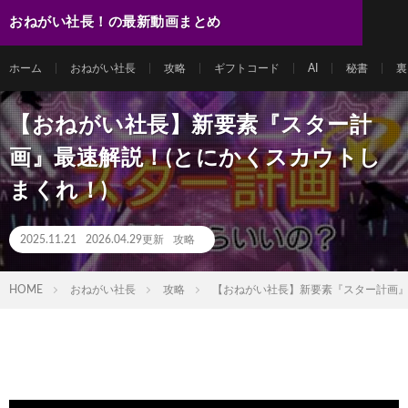
おねがい社長！の最新動画まとめ
ホーム
おねがい社長
攻略
ギフトコード
AI
秘書
裏
【おねがい社長】新要素『スター計
画』最速解説！(とにかくスカウトし
まくれ！)
2025.11.21
2026.04.29更新
攻略
HOME
おねがい社長
攻略
【おねがい社長】新要素『スター計画』