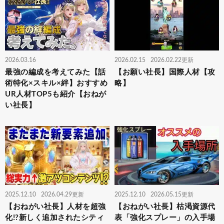
2026.03.16
2026.02.15
2026.02.22更新
最強の編成を考えてみた【話
【お願い社長】国際人材【攻
術特化×スキル×絆】おすすめ
略】
UR人材TOP5も紹介【おねが
い社長】
2025.12.10
2026.04.29更新
2025.12.10
2026.05.15更新
【おねがい社長】人材を超強
【おねがい社長】枯渇資源代
化!?新しく追加されたシティ
表「強化スプレー」の入手場