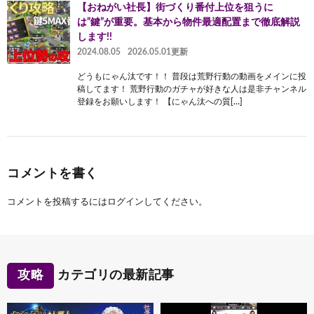
【おねがい社長】街づくり番付上位を狙うに
は”鍵”が重要。基本から物件最適配置まで徹底解説
します!!
2024.08.05
2026.05.01更新
どうもにゃん汰です！！ 普段は荒野行動の動画をメインに投
稿してます！ 荒野行動のガチャが好きな人は是非チャンネル
登録をお願いします！ 【にゃん汰への質[…]
コメントを書く
コメントを投稿するには
ログイン
してください。
攻略
カテゴリの最新記事