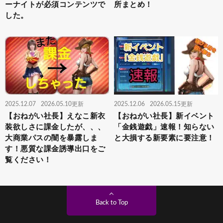
ーナイトが必須コンテンツで
所まとめ！
した。
2025.12.07
2026.05.10更新
2025.12.06
2026.05.15更新
【おねがい社長】えなこ新衣
【おねがい社長】新イベント
装欲しさに課金したが、、、
「金銭遊戯」速報！知らない
大商業パスの闇を暴露しま
と大損する新要素に要注意！
す！悪質な課金誘導出口をご
覧ください！
Back to Top