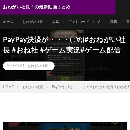
おねがい社長！の最新動画まとめ
ホーム
おねがい社長
攻略
ギフトコード
AI
秘書
裏
PayPay決済が・・・( ;∀;)#おねがい社
長 #おね社 #ゲーム実況#ゲーム配信
2025.07.04
おねがい社長
HOME
おねがい社長
PayPay決済が・・・( ;∀;)#おねがい社長 #おね