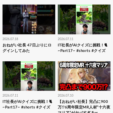
2026.07.18
2026.07.11
おねがい社長 47日ぶりにロ
IT社長がAIクイズに挑戦！🐈
グインしてみた
~Part17~ #shorts #クイズ
2026.07.11
2026.07.10
IT社長がAIクイズに挑戦！🐈
【おねがい社長】完凸に900
~Part17~ #shorts #クイズ
万!?6周年限定MR人材”十六夜
マリア”がヤバすぎるw