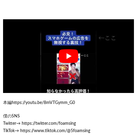
本編https://youtu.be/8mVTGymm_G0
僕のSNS
Twitter→ https://twitter.com/foamsing
TikTok→ https://www.tiktok.com/@5foamsing