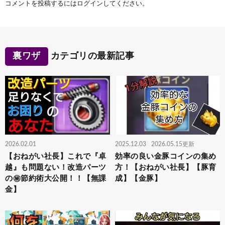
コメントを投稿するには
ログイン
してください。
裏ワザ
カテゴリの最新記事
2026.02.01
2025.12.03
2026.05.15更新
【おねがい社長】これで『卓
効率の良い金豚コインの集め
越』も問題ない！改造パーツ
方！【おねがい社長】【豚育
の㊙️節約術大公開！！【無課
成】【金豚】
金】