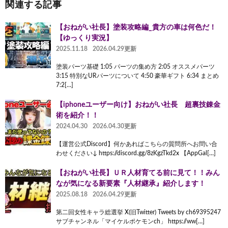
関連する記事
【おねがい社長】塗装攻略編_貴方の車は何色だ！
【ゆっくり実況】
2025.11.18
2026.04.29更新
塗装パーツ基礎 1:05 パーツの集め方 2:05 オススメパーツ
3:15 特別なURパーツについて 4:50 豪華ギフト 6:34 まとめ
7:2[…]
【iphoneユーザー向け】おねがい社長 超裏技錬金
術を紹介！！
2024.04.30
2026.04.30更新
【運営公式Discord】何かあればこちらの質問所へお問い合
わせください↓ https://discord.gg/8zKgzTkd2x 【AppGal[…]
【おねがい社長】ＵＲ人材育てる前に見て！！みん
なが気になる新要素『人材継承』紹介します！
2025.08.18
2026.04.29更新
第二回女性キャラ総選挙 X(旧Twitter) Tweets by ch69395247
サブチャンネル「マイケルポケモンch」 https://ww[…]