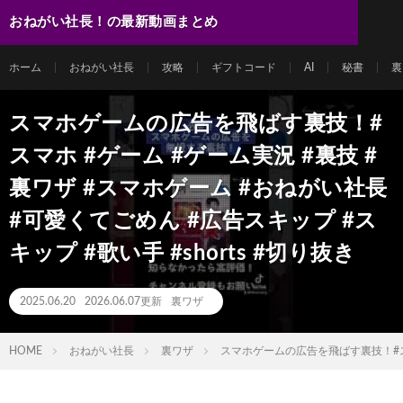
おねがい社長！の最新動画まとめ
ホーム
おねがい社長
攻略
ギフトコード
AI
秘書
裏
スマホゲームの広告を飛ばす裏技！#
スマホ #ゲーム #ゲーム実況 #裏技 #
裏ワザ #スマホゲーム #おねがい社長
#可愛くてごめん #広告スキップ #ス
キップ #歌い手 #shorts #切り抜き
2025.06.20
2026.06.07更新
裏ワザ
HOME
おねがい社長
裏ワザ
スマホゲームの広告を飛ばす裏技！#スマホ