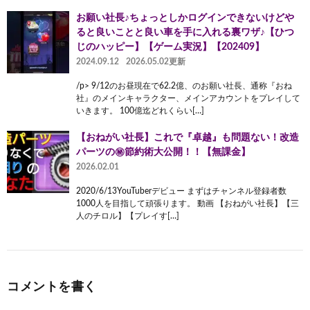
お願い社長♪ちょっとしかログインできないけどや
ると良いことと良い車を手に入れる裏ワザ♪【ひつ
じのハッピー】【ゲーム実況】【202409】
2024.09.12
2026.05.02更新
/p> 9/12のお昼現在で62.2億、のお願い社長、通称『おね
社』のメインキャラクター、メインアカウントをプレイして
いきます。 100億迄どれくらい[…]
【おねがい社長】これで『卓越』も問題ない！改造
パーツの㊙️節約術大公開！！【無課金】
2026.02.01
2020/6/13YouTuberデビュー まずはチャンネル登録者数
1000人を目指して頑張ります。 動画 【おねがい社長】【三
人のチロル】【プレイす[…]
コメントを書く