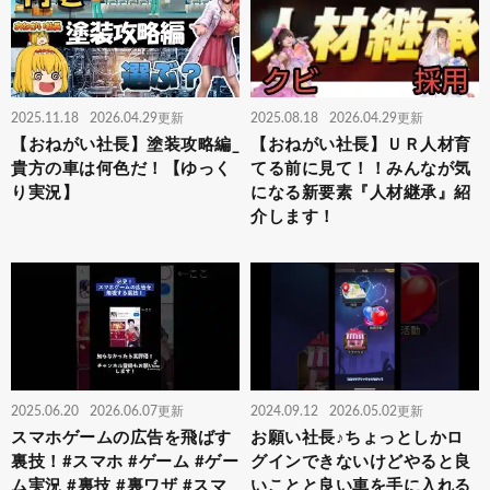
2025.11.18
2026.04.29更新
2025.08.18
2026.04.29更新
【おねがい社長】塗装攻略編_
【おねがい社長】ＵＲ人材育
貴方の車は何色だ！【ゆっく
てる前に見て！！みんなが気
り実況】
になる新要素『人材継承』紹
介します！
2025.06.20
2026.06.07更新
2024.09.12
2026.05.02更新
スマホゲームの広告を飛ばす
お願い社長♪ちょっとしかロ
裏技！#スマホ #ゲーム #ゲー
グインできないけどやると良
ム実況 #裏技 #裏ワザ #スマ
いことと良い車を手に入れる