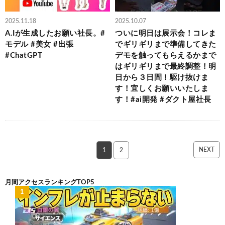
2025.11.18
2025.10.07
A.Iが生成したお願い社長。#
ついに明日は展示会！コレま
モデル #美女 #出張
でギリギリまで準備してきた
#ChatGPT
デモを触ってもらえるかまで
はギリギリまで最終調整！明
日から３日間！駆け抜けま
す！宜しくお願いいたしま
す！#ai開発 #ダクト屋社長
NEXT
1
2
月間アクセスランキングTOP5