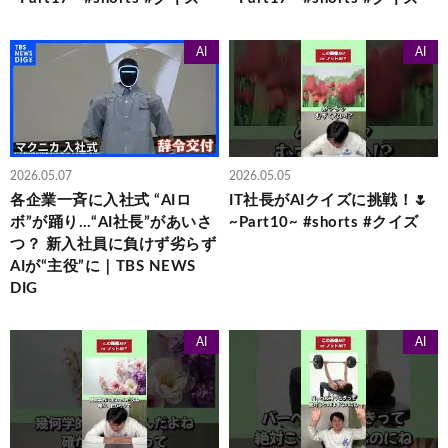
AI
AI
2026.05.07
2026.05.05
各企業一斉に入社式 “AIロ
IT社長がAIクイズに挑戦！🌷
ボ”が踊り…“AI社長”があいさ
~Part10~ #shorts #クイズ
つ？ 新入社員に負けず劣らず
AIが“主役”に｜TBS NEWS
DIG
AI
AI