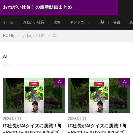
おねがい社長！の最新動画まとめ
ホーム
おねがい社長
攻略
ギフトコード
AI
秘書
裏
HOME
おねがい社長
AI
AI
AI
AI
2026.07.11
2026.07.11
IT社長がAIクイズに挑戦！🐈
IT社長がAIクイズに挑戦！🐈
~Part17~ #shorts #クイズ
~Part17~ #shorts #クイズ